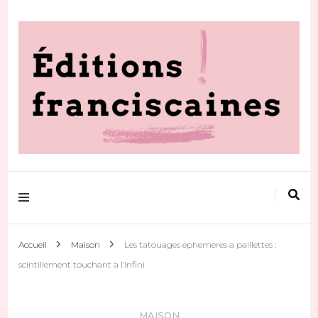
Votre actualité au quotidien
Editions
franciscaines
Accueil
Maison
Les tatouages ephemeres a paillettes :
scintillement touchant a l’infini
MAISON