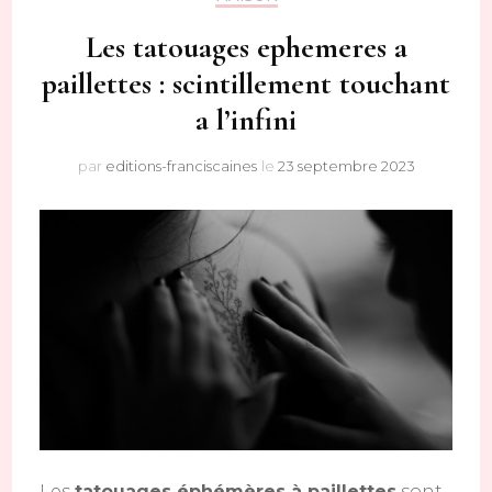
Les tatouages ephemeres a
paillettes : scintillement touchant
a l’infini
par
editions-franciscaines
le
23 septembre 2023
Les
tatouages éphémères à paillettes
sont