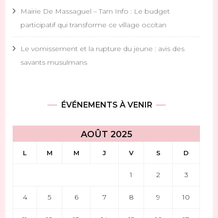
Mairie De Massaguel – Tarn Info : Le budget
participatif qui transforme ce village occitan
Le vomissement et la rupture du jeune : avis des
savants musulmans
ÉVÉNEMENTS À VENIR
AOÛT 2025
L
M
M
J
V
S
D
1
2
3
4
5
6
7
8
9
10