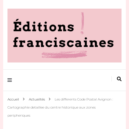
Votre actualité au quotidien
Editions
franciscaines
Accueil
Actualités
Les differents Code Postal Avignon :
Cartographie detaillee du centre historique aux zones
peripheriques