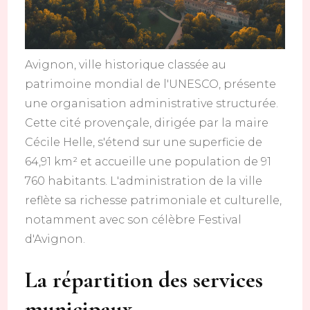
Avignon, ville historique classée au
patrimoine mondial de l'UNESCO, présente
une organisation administrative structurée.
Cette cité provençale, dirigée par la maire
Cécile Helle, s'étend sur une superficie de
64,91 km² et accueille une population de 91
760 habitants. L'administration de la ville
reflète sa richesse patrimoniale et culturelle,
notamment avec son célèbre Festival
d'Avignon.
La répartition des services
municipaux