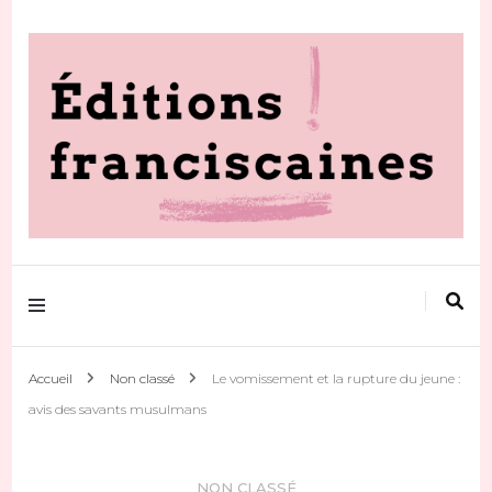
Votre actualité au quotidien
Editions
franciscaines
Accueil
Non classé
Le vomissement et la rupture du jeune :
avis des savants musulmans
NON CLASSÉ