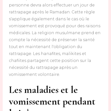
personne devra alors effectuer un jour de
rattrapage après le Ramadan. Cette règle
s'applique également dans le cas où le
vomissement est provoqué pour des raisons
médicales. La religion musulmane prend en
compte la nécessité de préserver la santé
tout en maintenant l'obligation du
rattrapage. Les hanafites, malikites et
chafiites partagent cette position sur la
nécessité du rattrapage après un
vomissement volontaire.
Les maladies et le
vomissement pendant