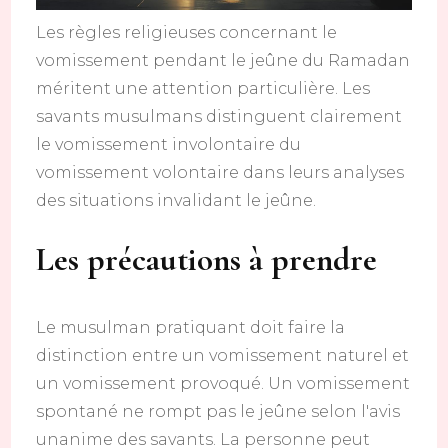
Les règles religieuses concernant le
vomissement pendant le jeûne du Ramadan
méritent une attention particulière. Les
savants musulmans distinguent clairement
le vomissement involontaire du
vomissement volontaire dans leurs analyses
des situations invalidant le jeûne.
Les précautions à prendre
Le musulman pratiquant doit faire la
distinction entre un vomissement naturel et
un vomissement provoqué. Un vomissement
spontané ne rompt pas le jeûne selon l'avis
unanime des savants. La personne peut