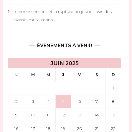
Le vomissement et la rupture du jeune : avis des
savants musulmans
ÉVÉNEMENTS À VENIR
JUIN 2025
L
M
M
J
V
S
D
1
2
3
4
5
6
7
8
9
10
11
12
13
14
15
16
17
18
19
20
21
22