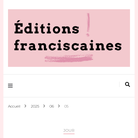
Votre actualité au quotidien
Editions
franciscaines
Accueil
2025
06
05
JOUR